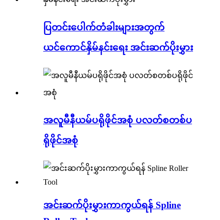
ပြတင်းပေါက်တံခါးများအတွက်
ယင်ကောင်နှိမ်နင်းရေး အင်းဆက်ပိုးမွှား
အလူမီနီယမ်ပရိုဖိုင်အစုံ ပလတ်စတစ်ပ
ရိုဖိုင်အစုံ
အင်းဆက်ပိုးမွှားကာကွယ်ရန် Spline