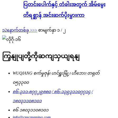
ပြတင်းပေါက်နှင့် တံခါးအတွက် အိမ်မွေး
တိရစ္ဆာန် အင်းဆက်ပိုးမွှားကာ
၁
2
နောက်တစ်ခု >
>>
စာမျက်နှာ ၁ / ၂
ကြှနျုပျတို့ကိုဆကျသှယျရနျ
WUQIANG စက်မှုဇုန်၊ ဟင်ရှူးမြို့၊ ဟီဘေး၊ တရုတ်
၀၅၃၃၀၀
၈၆-၃၁၁-၈၇၇၂၉၈၈၀
/ ၈၆-၁၃၉၃၁၁၀၇၇၁၄
/
၁၈၀၃၁၁၀၈၁၀၁
၈၆ ၁၈၀၃၁၁၀၈၁၀၁
info@cnscreening.com