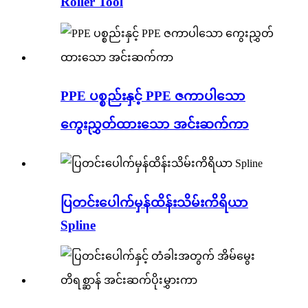
Roller Tool
PPE ပစ္စည်းနှင့် PPE ဇကာပါသော
ကွေးညွှတ်ထားသော အင်းဆက်ကာ
ပြတင်းပေါက်မှန်ထိန်းသိမ်းကိရိယာ
Spline