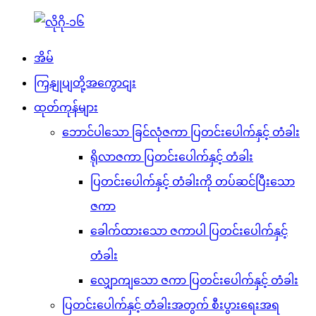
အိမ်
ကြှနျုပျတို့အကွောငျး
ထုတ်ကုန်များ
ဘောင်ပါသော ခြင်လုံဇကာ ပြတင်းပေါက်နှင့် တံခါး
ရိုလာဇကာ ပြတင်းပေါက်နှင့် တံခါး
ပြတင်းပေါက်နှင့် တံခါးကို တပ်ဆင်ပြီးသော
ဇကာ
ခေါက်ထားသော ဇကာပါ ပြတင်းပေါက်နှင့်
တံခါး
လျှောကျသော ဇကာ ပြတင်းပေါက်နှင့် တံခါး
ပြတင်းပေါက်နှင့် တံခါးအတွက် စီးပွားရေးအရ