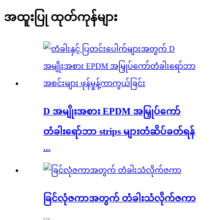
အထူးပြု ထုတ်ကုန်များ
D အမျိုးအစား EPDM အမြှုပ်ကော်
တံခါးရော်ဘာ strips များတံဆိပ်ခတ်ရန်
...
ခြင်လုံဇကာအတွက် တံခါးသံလိုက်ဇကာ