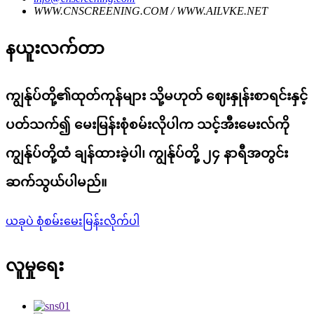
WWW.CNSCREENING.COM / WWW.AILVKE.NET
နယူးလက်တာ
ကျွန်ုပ်တို့၏ထုတ်ကုန်များ သို့မဟုတ် ဈေးနှုန်းစာရင်းနှင့်
ပတ်သက်၍ မေးမြန်းစုံစမ်းလိုပါက သင့်အီးမေးလ်ကို
ကျွန်ုပ်တို့ထံ ချန်ထားခဲ့ပါ၊ ကျွန်ုပ်တို့ ၂၄ နာရီအတွင်း
ဆက်သွယ်ပါမည်။
ယခုပဲ စုံစမ်းမေးမြန်းလိုက်ပါ
လူမှုရေး