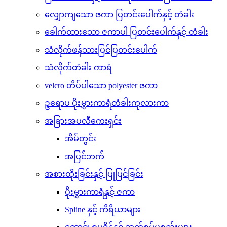
လျှောကျသော ဇကာ ပြတင်းပေါက်နှင့် တံခါး
ခေါက်ထားသော ဇကာပါ ပြတင်းပေါက်နှင့် တံခါး
သံလိုက်ဖန်သားပြင်ပြတင်းပေါက်
သံလိုက်တံခါး ကာရံ
velcro တိပ်ပါသော polyester ဇကာ
ဥရောပ ပိုးမွှားကာရံတံခါးကုလားကာ
အခြားအပလီကေးရှင်း
အိမ်တွင်း
အပြင်ဘက်
အစားထိုးခြင်းနှင့် ပြုပြင်ခြင်း
ပိုးမွှားကာရံနှင့် ဇကာ
Spline နှင့် ကိရိယာများ