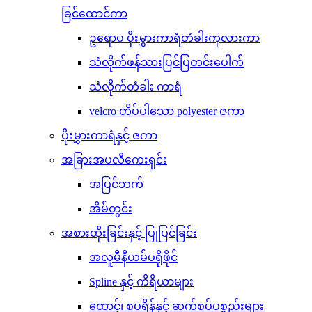
ခြင်ထောင်ကာ
ဥရောပ ပိုးမွှားကာရံတံခါးကုလားကာ
သံလိုက်ဖန်သားပြင်ပြတင်းပေါက်
သံလိုက်တံခါး ကာရံ
velcro တိပ်ပါသော polyester ဇကာ
ပိုးမွှားကာရံနှင့် ဇကာ
အခြားအပလီကေးရှင်း
အပြင်ဘက်
အိမ်တွင်း
အစားထိုးခြင်းနှင့် ပြုပြင်ခြင်း
အလူမီနီယမ်ပရိုဖိုင်
Spline နှင့် ကိရိယာများ
ထောင့်၊ စပရိန်နှင့် ဆက်စပ်ပစ္စည်းများ