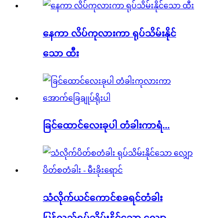
နေကာ လိပ်ကုလားကာ ရုပ်သိမ်းနိုင်
သော ထီး
ခြင်ထောင်လေးခုပါ တံခါးကာရံ...
သံလိုက်ယင်ကောင်စခရင်တံခါး
ပြန်လည်ရုပ်သိမ်းနိုင်သော လျှော