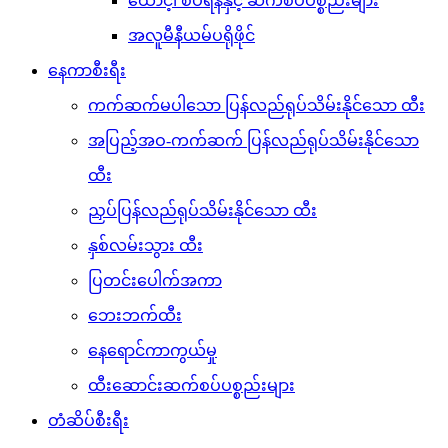
ထောင့်၊ စပရိန်နှင့် ဆက်စပ်ပစ္စည်းများ
အလူမီနီယမ်ပရိုဖိုင်
နေကာစီးရီး
ကက်ဆက်မပါသော ပြန်လည်ရုပ်သိမ်းနိုင်သော ထီး
အပြည့်အဝ-ကက်ဆက် ပြန်လည်ရုပ်သိမ်းနိုင်သော
ထီး
ညှပ်ပြန်လည်ရုပ်သိမ်းနိုင်သော ထီး
နှစ်လမ်းသွား ထီး
ပြတင်းပေါက်အကာ
ဘေးဘက်ထီး
နေရောင်ကာကွယ်မှု
ထီးဆောင်းဆက်စပ်ပစ္စည်းများ
တံဆိပ်စီးရီး