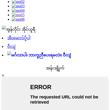
အီးမေးလ်ပို့ပါ
ဝီလျံ
ဝီလျံ
အန်းဒရွိုက်
x