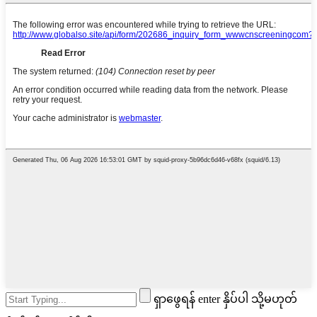
ရှာဖွေရန် enter နှိပ်ပါ သို့မဟုတ်