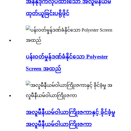
အန်နိုဒိုက်လုပ်ထားသော အလူမီနီယမ်
ထုတ်ယူခြင်းပရိုဖိုင်
ပန်းဝတ်မှုန်ဒဏ်ခံနိုင်သော Polyester
Screen အထည်
အလူမီနီယမ်ဝါယာကြိုးဇကာနှင့် ခိုင်ခံ့မှု
အလူမီနီယမ်ဝါယာကြိုးဇကာ