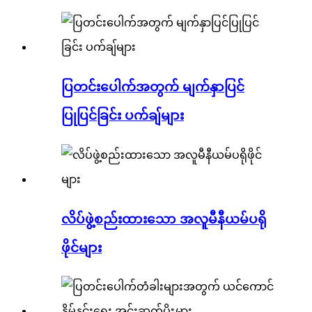
ပြတင်းပေါက်အတွက် မျက်နှာပြင်
ပြုပြင်ခြင်း ပက်ချ်များ
လိပ်ဖွဲ့စည်းထားသော အလူမီနီယမ်ပရို
ဖိုင်များ