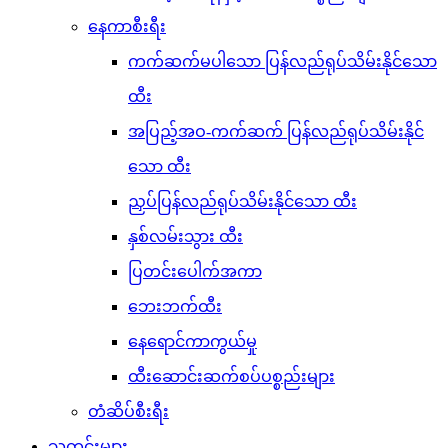
နေကာစီးရီး
ကက်ဆက်မပါသော ပြန်လည်ရုပ်သိမ်းနိုင်သော
ထီး
အပြည့်အဝ-ကက်ဆက် ပြန်လည်ရုပ်သိမ်းနိုင်
သော ထီး
ညှပ်ပြန်လည်ရုပ်သိမ်းနိုင်သော ထီး
နှစ်လမ်းသွား ထီး
ပြတင်းပေါက်အကာ
ဘေးဘက်ထီး
နေရောင်ကာကွယ်မှု
ထီးဆောင်းဆက်စပ်ပစ္စည်းများ
တံဆိပ်စီးရီး
သတင်းများ